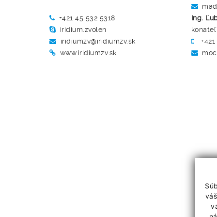
madl
+421 45 532 5318
Ing. Ľu
iridium.zvolen
konateľ
iridiumzv@iridiumzv.sk
+421
www.iridiumzv.sk
mock
Súb
váš
v
ná