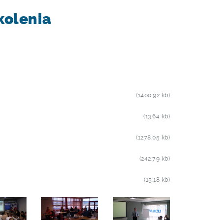
kolenia
(1400.92 kb)
(13.64 kb)
(1278.05 kb)
(242.79 kb)
(15.18 kb)