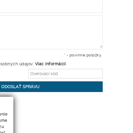
*
- povinné položky
sobných údajov.
Viac informácií
enie
 sme
zu
iaľ