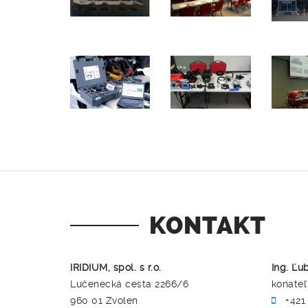
KONTAKT
IRIDIUM, spol. s r.o.
Ing. Ľu
Lučenecká cesta 2266/6
konateľ
960 01 Zvolen
+421