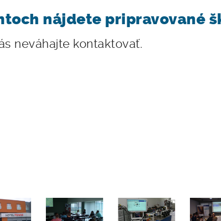
toch nájdete pripravované š
ás neváhajte kontaktovať.