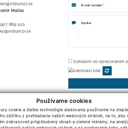
en@iridiumzv.sk
E-mail kontakt
*
bomír Močko
Správa
 907 889 100
o@iridiumzv.sk
Súhlasím so spracovaním o
Používame cookies
|
Cookies
OOU
ory cookie a ďalšie technológie sledovania používame na zlepš
ho zážitku z prehliadania našich webových stránok, na to, aby
webdesign by webex.sk
ám zobrazovali prispôsobený obsah a cielené reklamy, na analý
vštevnosti našich webových stránok a na pochopenie toho, odk