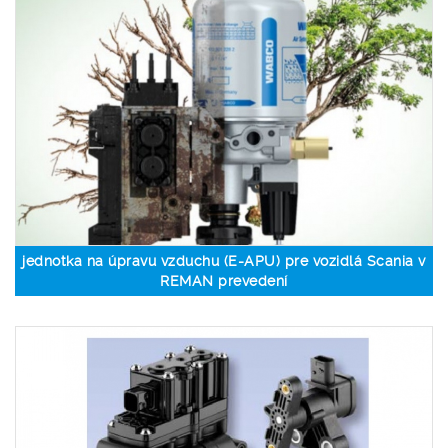
jednotka na úpravu vzduchu (E-APU) pre vozidlá Scania v
REMAN prevedení