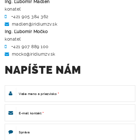
Ing. Ľubomír Madlen
konateľ
+421 905 384 362
madlen@iridiumzv.sk
Ing. Ľubomír Močko
konateľ
+421 907 889 100
mocko@iridiumzv.sk
NAPÍŠTE NÁM
Vaše meno a priezvisko
*
E-mail kontakt
*
Správa