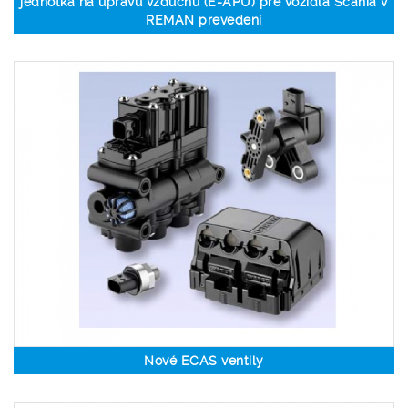
jednotka na úpravu vzduchu (E-APU) pre vozidlá Scania v
REMAN prevedení
Nové ECAS ventily