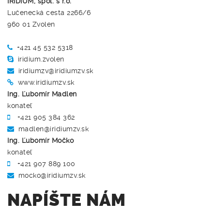
IRIDIUM, spol. s r.o.
Lučenecká cesta 2266/6
960 01 Zvolen
+421 45 532 5318
iridium.zvolen
iridiumzv@iridiumzv.sk
www.iridiumzv.sk
Ing. Ľubomír Madlen
konateľ
+421 905 384 362
madlen@iridiumzv.sk
Ing. Ľubomír Močko
konateľ
+421 907 889 100
mocko@iridiumzv.sk
NAPÍŠTE NÁM