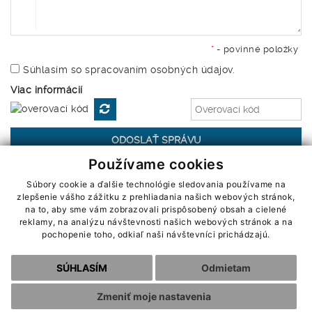
*
- povinné položky
Súhlasím so spracovaním osobných údajov.
Viac informácií
Používame cookies
Súbory cookie a ďalšie technológie sledovania používame na
zlepšenie vášho zážitku z prehliadania našich webových stránok,
|
Cookies
OOU
na to, aby sme vám zobrazovali prispôsobený obsah a cielené
webdesign by webex.sk
reklamy, na analýzu návštevnosti našich webových stránok a na
pochopenie toho, odkiaľ naši návštevníci prichádzajú.
SÚHLASÍM
Odmietam
Zmeniť moje nastavenia