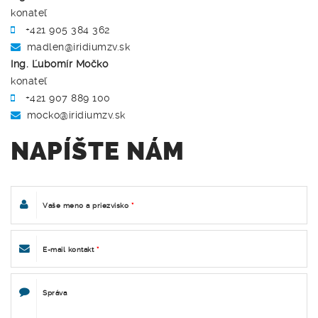
konateľ
+421 905 384 362
madlen@iridiumzv.sk
Ing. Ľubomír Močko
konateľ
+421 907 889 100
mocko@iridiumzv.sk
NAPÍŠTE NÁM
Vaše meno a priezvisko
*
E-mail kontakt
*
Správa