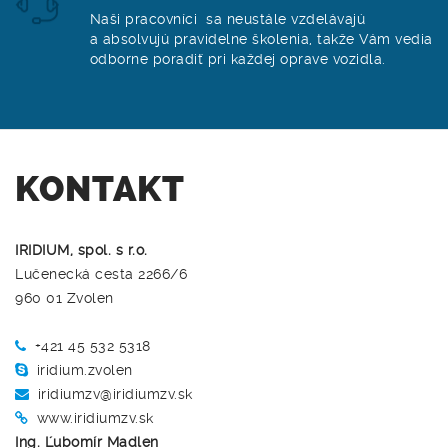
Naši pracovníci sa neustále vzdelávajú
a absolvujú pravidelne školenia, takže Vám vedia
odborne poradiť pri každej oprave vozidla.
KONTAKT
IRIDIUM, spol. s r.o.
Lučenecká cesta 2266/6
960 01 Zvolen
+421 45 532 5318
iridium.zvolen
iridiumzv@iridiumzv.sk
www.iridiumzv.sk
Ing. Ľubomír Madlen